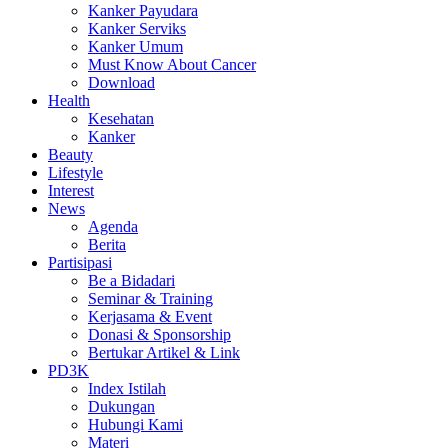
Kanker Payudara
Kanker Serviks
Kanker Umum
Must Know About Cancer
Download
Health
Kesehatan
Kanker
Beauty
Lifestyle
Interest
News
Agenda
Berita
Partisipasi
Be a Bidadari
Seminar & Training
Kerjasama & Event
Donasi & Sponsorship
Bertukar Artikel & Link
PD3K
Index Istilah
Dukungan
Hubungi Kami
Materi