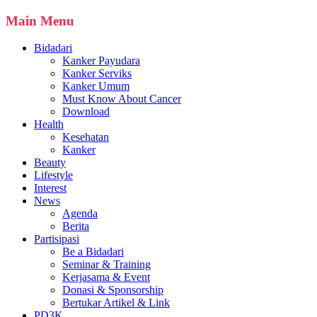
Main Menu
Bidadari
Kanker Payudara
Kanker Serviks
Kanker Umum
Must Know About Cancer
Download
Health
Kesehatan
Kanker
Beauty
Lifestyle
Interest
News
Agenda
Berita
Partisipasi
Be a Bidadari
Seminar & Training
Kerjasama & Event
Donasi & Sponsorship
Bertukar Artikel & Link
PD3K