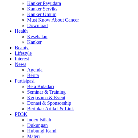
Kanker Payudara
Kanker Serviks
Kanker Umum
Must Know About Cancer
Download
Health
Kesehatan
Kanker
Beauty
Lifestyle
Interest
News
Agenda
Berita
Partisipasi
Be a Bidadari
Seminar & Training
Kerjasama & Event
Donasi & Sponsorship
Bertukar Artikel & Link
PD3K
Index Istilah
Dukungan
Hubungi Kami
Materi