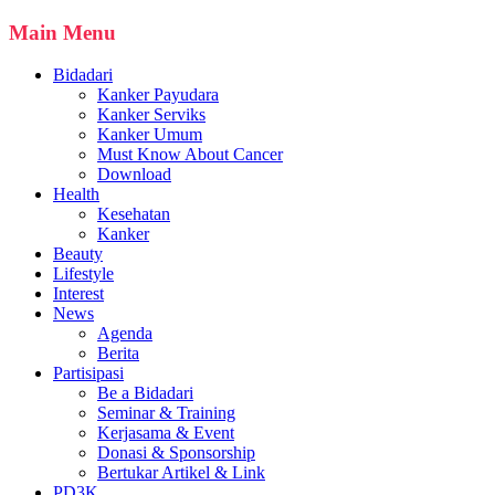
Main Menu
Bidadari
Kanker Payudara
Kanker Serviks
Kanker Umum
Must Know About Cancer
Download
Health
Kesehatan
Kanker
Beauty
Lifestyle
Interest
News
Agenda
Berita
Partisipasi
Be a Bidadari
Seminar & Training
Kerjasama & Event
Donasi & Sponsorship
Bertukar Artikel & Link
PD3K