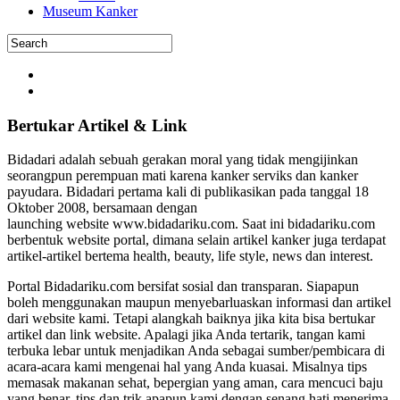
Museum Kanker
Bertukar Artikel & Link
Bidadari adalah sebuah gerakan moral yang tidak mengijinkan
seorangpun perempuan mati karena kanker serviks dan kanker
payudara. Bidadari pertama kali di publikasikan pada tanggal 18
Oktober 2008, bersamaan dengan
launching website www.bidadariku.com. Saat ini bidadariku.com
berbentuk website portal, dimana selain artikel kanker juga terdapat
artikel-artikel bertema health, beauty, life style, news dan interest.
Portal Bidadariku.com bersifat sosial dan transparan. Siapapun
boleh menggunakan maupun menyebarluaskan informasi dan artikel
dari website kami. Tetapi alangkah baiknya jika kita bisa bertukar
artikel dan link website. Apalagi jika Anda tertarik, tangan kami
terbuka lebar untuk menjadikan Anda sebagai sumber/pembicara di
acara-acara kami mengenai hal yang Anda kuasai. Misalnya tips
memasak makanan sehat, bepergian yang aman, cara mencuci baju
yang benar, tips dan trik apapun kami dengan senang hati menerima.