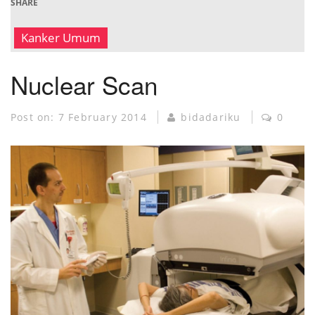
SHARE
Kanker Umum
Nuclear Scan
Post on:
7 February 2014
bidadariku
0