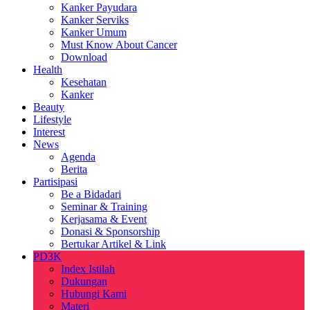
Kanker Payudara
Kanker Serviks
Kanker Umum
Must Know About Cancer
Download
Health
Kesehatan
Kanker
Beauty
Lifestyle
Interest
News
Agenda
Berita
Partisipasi
Be a Bidadari
Seminar & Training
Kerjasama & Event
Donasi & Sponsorship
Bertukar Artikel & Link
PD3K
Index Istilah
Dukungan
Hubungi Kami
Materi