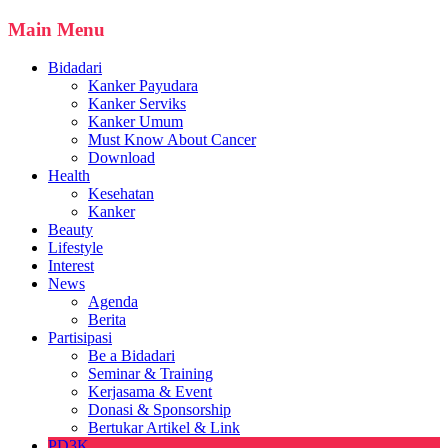
Main Menu
Bidadari
Kanker Payudara
Kanker Serviks
Kanker Umum
Must Know About Cancer
Download
Health
Kesehatan
Kanker
Beauty
Lifestyle
Interest
News
Agenda
Berita
Partisipasi
Be a Bidadari
Seminar & Training
Kerjasama & Event
Donasi & Sponsorship
Bertukar Artikel & Link
PD3K