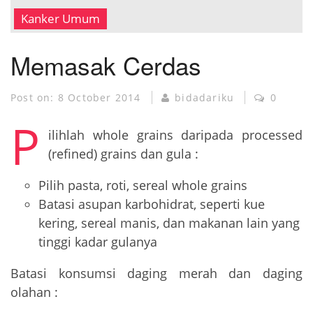
MUSEUM KANKER
Kanker Umum
Memasak Cerdas
Post on:
8 October 2014
bidadariku
0
P
ilihlah whole grains daripada processed
(refined) grains dan gula :
Pilih pasta, roti, sereal whole grains
Batasi asupan karbohidrat, seperti kue
kering, sereal manis, dan makanan lain yang
tinggi kadar gulanya
Batasi konsumsi daging merah dan daging
olahan :