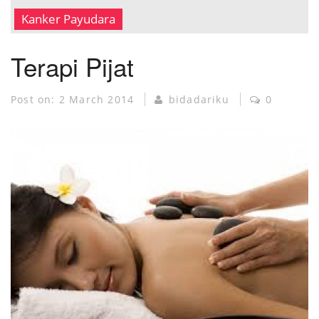
MUSEUM KANKER
Kanker Payudara
Terapi Pijat
Post on:
2 March 2014
bidadariku
0