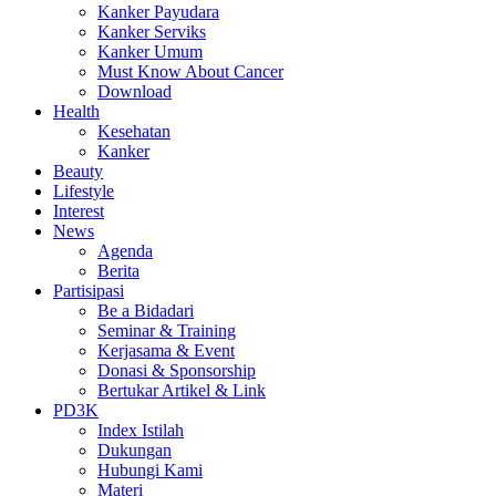
Kanker Payudara
Kanker Serviks
Kanker Umum
Must Know About Cancer
Download
Health
Kesehatan
Kanker
Beauty
Lifestyle
Interest
News
Agenda
Berita
Partisipasi
Be a Bidadari
Seminar & Training
Kerjasama & Event
Donasi & Sponsorship
Bertukar Artikel & Link
PD3K
Index Istilah
Dukungan
Hubungi Kami
Materi