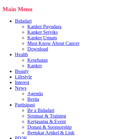
Main Menu
Bidadari
Kanker Payudara
Kanker Serviks
Kanker Umum
Must Know About Cancer
Download
Health
Kesehatan
Kanker
Beauty
Lifestyle
Interest
News
Agenda
Berita
Partisipasi
Be a Bidadari
Seminar & Training
Kerjasama & Event
Donasi & Sponsorship
Bertukar Artikel & Link
PD3K