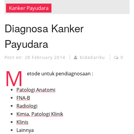
MUSEUM KANKER
Kanker Payudara
Diagnosa Kanker
Payudara
Post on:
28 February 2014
bidadariku
0
M
etode untuk pendiagnosaan :
Patologi Anatomi
FNA-B
Radiologi
Kimia, Patologi Klinik
Klinis
Lainnya