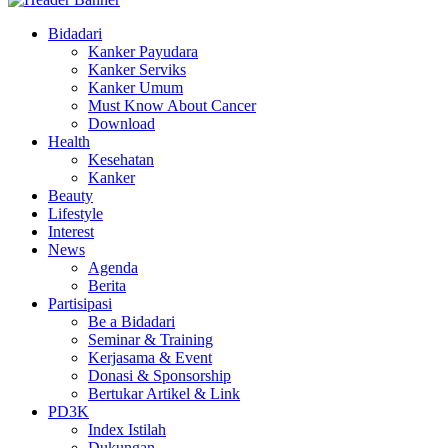
Bidadari
Kanker Payudara
Kanker Serviks
Kanker Umum
Must Know About Cancer
Download
Health
Kesehatan
Kanker
Beauty
Lifestyle
Interest
News
Agenda
Berita
Partisipasi
Be a Bidadari
Seminar & Training
Kerjasama & Event
Donasi & Sponsorship
Bertukar Artikel & Link
PD3K
Index Istilah
Dukungan