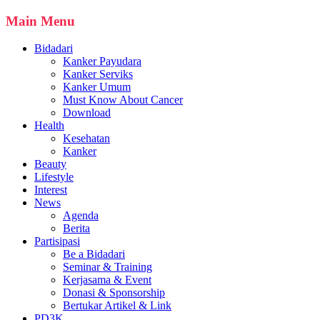
Main Menu
Bidadari
Kanker Payudara
Kanker Serviks
Kanker Umum
Must Know About Cancer
Download
Health
Kesehatan
Kanker
Beauty
Lifestyle
Interest
News
Agenda
Berita
Partisipasi
Be a Bidadari
Seminar & Training
Kerjasama & Event
Donasi & Sponsorship
Bertukar Artikel & Link
PD3K