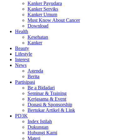
Kanker Payudara
Kanker Serviks
Kanker Umum
Must Know About Cancer
Download
Health
Kesehatan
Kanker
Beauty
Lifestyle
Interest
News
Agenda
Berita
Partisipasi
Be a Bidadari
Seminar & Training
Kerjasama & Event
Donasi & Sponsorship
Bertukar Artikel & Link
PD3K
Index Istilah
Dukungan
Hubungi Kami
Materi