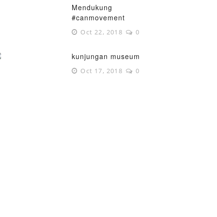
Mendukung
#canmovement
Oct 22, 2018
0
kunjungan museum
Oct 17, 2018
0