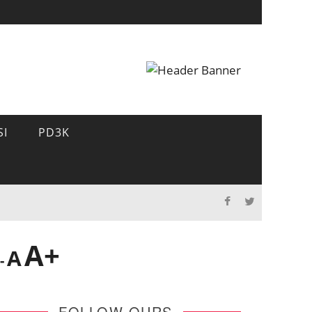
SI
PD3K
A+
A
-
FOLLOW OURS