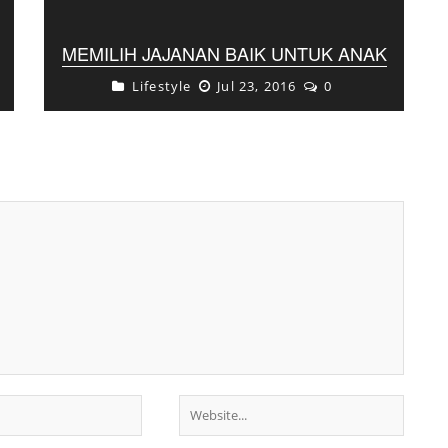
MEMILIH JAJANAN BAIK UNTUK ANAK
Lifestyle
Jul 23, 2016
0
Walau sudah menyiapkan makanan dari
rumah padatnya aktifitas di sekolah
membuat anak memilih jajanannya
sendiri. Lalu bagaimana agar anak Anda ...