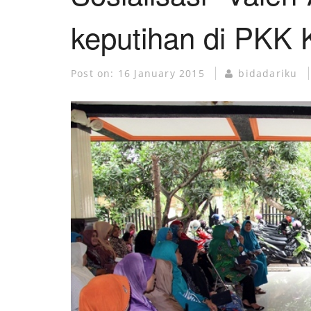
MUSEUM KANKER
keputihan di PKK 
Post on:
16 January 2015
bidadariku