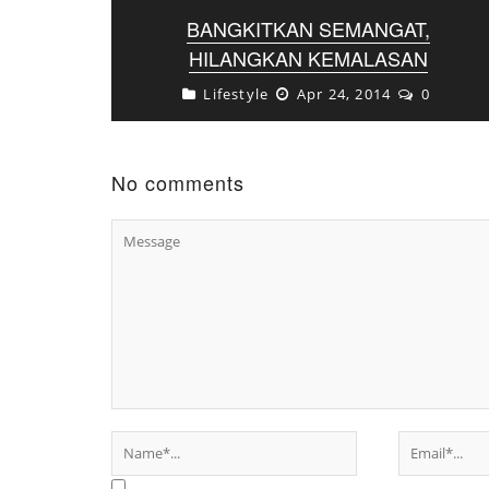
BANGKITKAN SEMANGAT,
HILANGKAN KEMALASAN
Lifestyle
Apr 24, 2014
0
Setiap manusia di muka bumi ini pasti
mempunyai faktor malas. Hal ini
merupakan salah satu penyebab
terhambatnya suatu pekerjaan. Jika ...
No comments