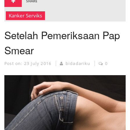
SHARE
MUSEUM KANKER
Kanker Serviks
Setelah Pemeriksaan Pap
Smear
Post on:
23 July 2016
bidadariku
0