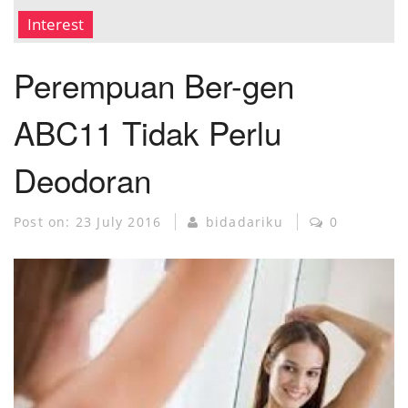
MUSEUM KANKER
Interest
Perempuan Ber-gen
ABC11 Tidak Perlu
Deodoran
Post on:
23 July 2016
bidadariku
0