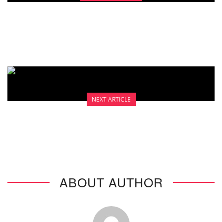
MENGHADAPI PERUBAHAN FISIK DAN
EMOSIONAL (OVERVIEW)
NEXT ARTICLE
MENINGKATKAN KOMUNIKASI
ABOUT AUTHOR