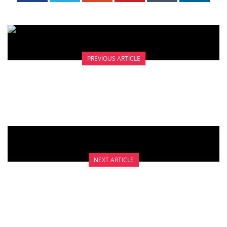
PREVIOUS ARTICLE
DUKUNGAN LAINNYA
NEXT ARTICLE
VAGINA BUATAN