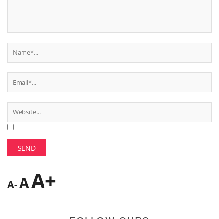
A+
A
A-