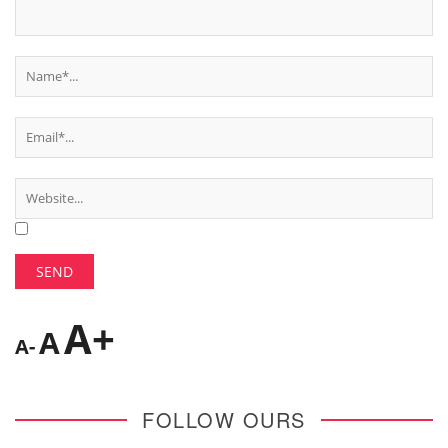
A+
A
A-
FOLLOW OURS