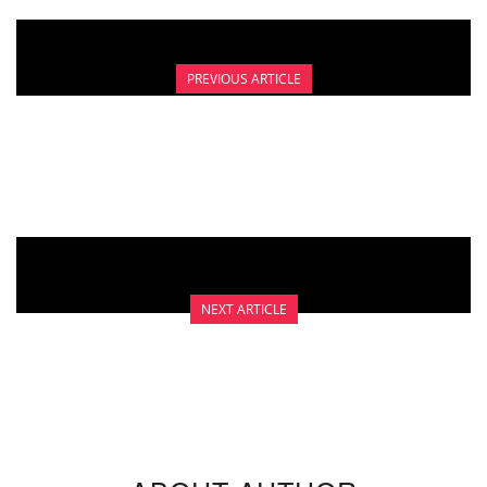
PREVIOUS ARTICLE
HOMEMADE SANITARY NAPKINS. KEMBALI
KE JAMAN BATU DEMI KESEHATAN
NEXT ARTICLE
LIBURAN KELUARGA