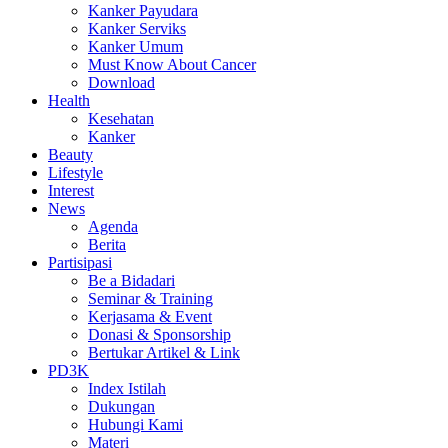
Kanker Payudara
Kanker Serviks
Kanker Umum
Must Know About Cancer
Download
Health
Kesehatan
Kanker
Beauty
Lifestyle
Interest
News
Agenda
Berita
Partisipasi
Be a Bidadari
Seminar & Training
Kerjasama & Event
Donasi & Sponsorship
Bertukar Artikel & Link
PD3K
Index Istilah
Dukungan
Hubungi Kami
Materi