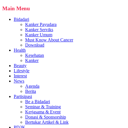
Main Menu
Bidadari
Kanker Payudara
Kanker Serviks
Kanker Umum
Must Know About Cancer
Download
Health
Kesehatan
Kanker
Beauty
Lifestyle
Interest
News
Agenda
Berita
Partisipasi
Be a Bidadari
Seminar & Training
Kerjasama & Event
Donasi & Sponsorship
Bertukar Artikel & Link
PD3K