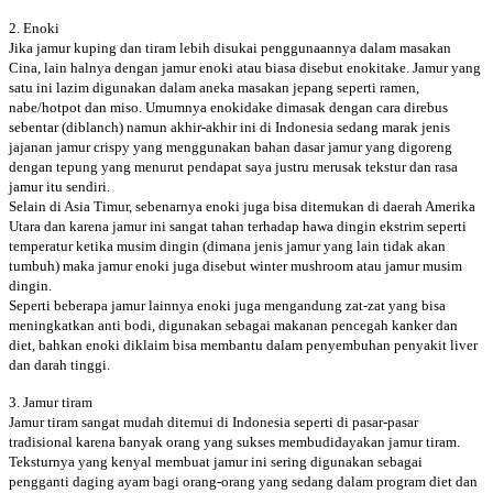
2. Enoki
Jika jamur kuping dan tiram lebih disukai penggunaannya dalam masakan
Cina, lain halnya dengan jamur enoki atau biasa disebut enokitake. Jamur yang
satu ini lazim digunakan dalam aneka masakan jepang seperti ramen,
nabe/hotpot dan miso. Umumnya enokidake dimasak dengan cara direbus
sebentar (diblanch) namun akhir-akhir ini di Indonesia sedang marak jenis
jajanan jamur crispy yang menggunakan bahan dasar jamur yang digoreng
dengan tepung yang menurut pendapat saya justru merusak tekstur dan rasa
jamur itu sendiri.
Selain di Asia Timur, sebenarnya enoki juga bisa ditemukan di daerah Amerika
Utara dan karena jamur ini sangat tahan terhadap hawa dingin ekstrim seperti
temperatur ketika musim dingin (dimana jenis jamur yang lain tidak akan
tumbuh) maka jamur enoki juga disebut winter mushroom atau jamur musim
dingin.
Seperti beberapa jamur lainnya enoki juga mengandung zat-zat yang bisa
meningkatkan anti bodi, digunakan sebagai makanan pencegah kanker dan
diet, bahkan enoki diklaim bisa membantu dalam penyembuhan penyakit liver
dan darah tinggi.
3. Jamur tiram
Jamur tiram sangat mudah ditemui di Indonesia seperti di pasar-pasar
tradisional karena banyak orang yang sukses membudidayakan jamur tiram.
Teksturnya yang kenyal membuat jamur ini sering digunakan sebagai
pengganti daging ayam bagi orang-orang yang sedang dalam program diet dan