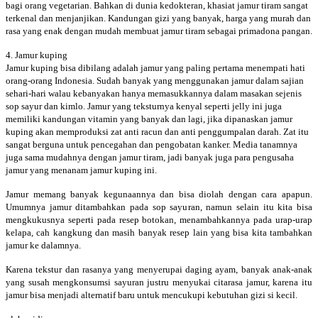
bagi orang vegetarian. Bahkan di dunia kedokteran, khasiat jamur tiram sangat
terkenal dan menjanjikan. Kandungan gizi yang banyak, harga yang murah dan
rasa yang enak dengan mudah membuat jamur tiram sebagai primadona pangan.
4. Jamur kuping
Jamur kuping bisa dibilang adalah jamur yang paling pertama menempati hati
orang-orang Indonesia. Sudah banyak yang menggunakan jamur dalam sajian
sehari-hari walau kebanyakan hanya memasukkannya dalam masakan sejenis
sop sayur dan kimlo. Jamur yang teksturnya kenyal seperti jelly ini juga
memiliki kandungan vitamin yang banyak dan lagi, jika dipanaskan jamur
kuping akan memproduksi zat anti racun dan anti penggumpalan darah. Zat itu
sangat berguna untuk pencegahan dan pengobatan kanker. Media tanamnya
juga sama mudahnya dengan jamur tiram, jadi banyak juga para pengusaha
jamur yang menanam jamur kuping ini.
Jamur memang banyak kegunaannya dan bisa diolah dengan cara apapun.
Umumnya jamur ditambahkan pada sop sayuran, namun selain itu kita bisa
mengkukusnya seperti pada resep botokan, menambahkannya pada urap-urap
kelapa, cah kangkung dan masih banyak resep lain yang bisa kita tambahkan
jamur ke dalamnya.
Karena tekstur dan rasanya yang menyerupai daging ayam, banyak anak-anak
yang susah mengkonsumsi sayuran justru menyukai citarasa jamur, karena itu
jamur bisa menjadi alternatif baru untuk mencukupi kebutuhan gizi si kecil.