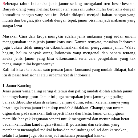
Beberapa tahun ini aneka jenis jamur sedang mengalami tren besar-besaran.
Banyak orang yang melihat kesempatan emas ini untuk mulai berbisnis dengan
komoditas pangan yang satu ini. Selain didapuk menjadi bahan pangan yang
murah dan bergizi, jika diolah dengan tepat, jamur bisa menjadi makanan yang
sangat lezat.
Masakan Cina dan Eropa mungkin adalah jenis makanan yang sudah umum
menggunakan jenis-jenis jamur konsumsi. Namun ternyata, masakan Indonesia
juga bukan tidak mungkin dikombinasikan dalam penggunaan jamur. Walau
begitu, belum banyak orang Indonesia yang mengenal dan paham tentang
aneka jenis jamur yang bisa dikonsumsi, serta cara pengolahan yang tak
mengurangi nilai kegunaannya.
Kali ini kita akan bahas satu persatu jamur konsumsi yang mudah didapat, baik
itu di pasar tradisional atau supermarket di Indonesia.
1. Jamur Kancing
Jenis jamur yang paling sering ditemui dan paling mudah diolah adalah jamur
kancing/champignon. Jamur ini juga merupakan jenis jamur yang paling
banyak dibudidayakan di seluruh penjuru dunia, selain karena rasanya yang
lezat juga karena jamur ini cukup mudah dibiakkan. Champignon umum
digunakan pada masakan Itali seperti Pizza dan Pasta. Jamur champignon
memiliki banyak kegunaan seperti untuk mengontrol dan menurunkan berat
badan, kemudian kandungan vitamin B, potassium dan selenium yang
membantu menangkal radikal bebas dan melindungi sel-sel dari kerusakan,
selain itu jamur juga bisa menjadi makanan penangkal kanker.