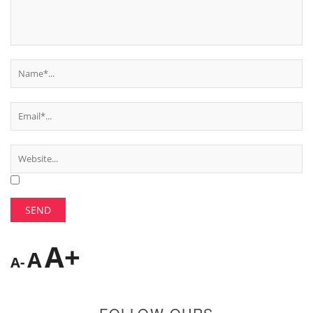
A+
A
A-