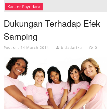
MUSEUM KANKER
Kanker Payudara
Dukungan Terhadap Efek
Samping
Post on:
14 March 2014
bidadariku
0