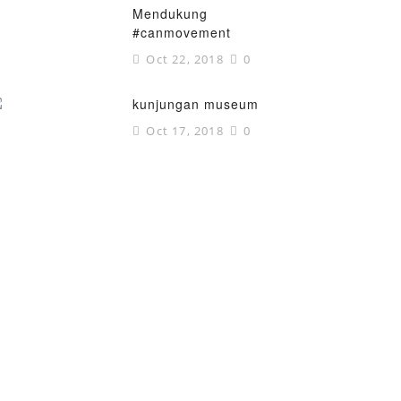
Mendukung
#canmovement
Oct 22, 2018
0
kunjungan museum
Oct 17, 2018
0