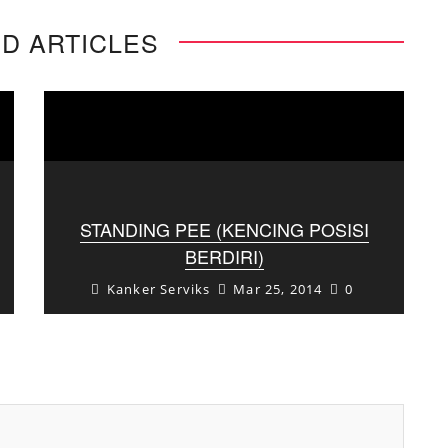
D ARTICLES
STANDING PEE (KENCING POSISI
BERDIRI)
Kanker Serviks
Mar 25, 2014
0
Pada beberapa kesempatan kita sering
kesulitan menemukan toilet dan air yang
bersih, terutamasaat berada di tempat
umum maupun saat sedang ...