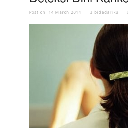
MUSEUM KANKER
Post on:
14 March 2014
bidadariku