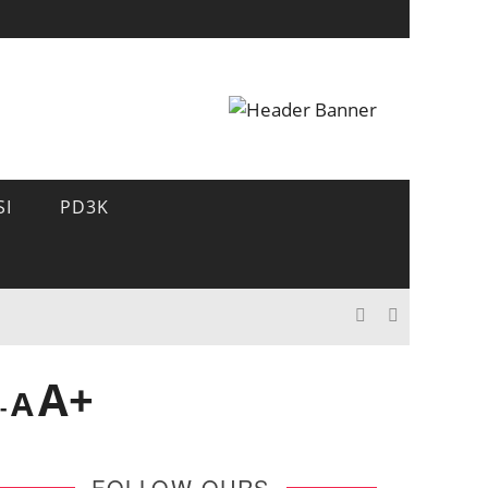
SI
PD3K
A+
A
-
FOLLOW OURS