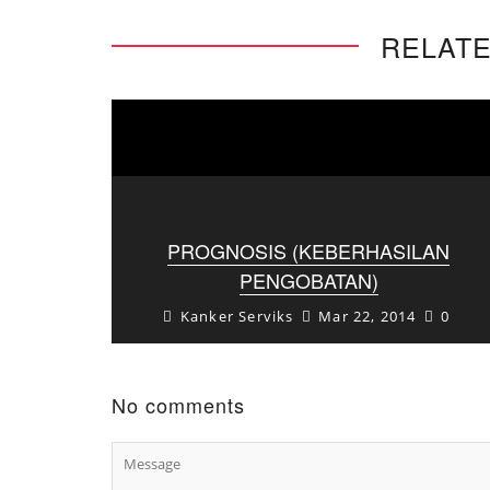
RELATE
PROGNOSIS (KEBERHASILAN
PENGOBATAN)
Kanker Serviks
Mar 22, 2014
0
Prognosis (keberhasilan pengobatan)
kanker serviks tergantung beberapa
faktor : – Stadium penyakit –
Ketepatan dan kecepatan pengobatan
No comments
– Imunitas penderita – Status gizi
penderita ...