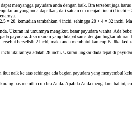
ng dapat menyangga payudara anda dengan baik. Bra tersebut juga ha
ngukuran yang anda dapatkan, dari satuan cm menjadi inchi (1inchi = 2
benarnya.
2.5 = 28, kemudian tambahkan 4 inchi, sehingga 28 + 4 = 32 inchi. M
anda. Ukuran ini umumnya mengikuti besar payudara wanita. Ada beber
 pada payudara. Jika ukuran yang didapat sama dengan lingkar ukuran
 tersebut berselisih 2 inchi, maka anda membutuhkan cup B. Jika kedu
nchi ukurannya adalah 28 inchi. Ukuran lingkar dada tepat di payudar
 ikut naik ke atas sehingga ada bagian payudara yang menyembul kelu
 kurang pas memilih cup bra Anda. Apabila Anda mengalami hal ini, co