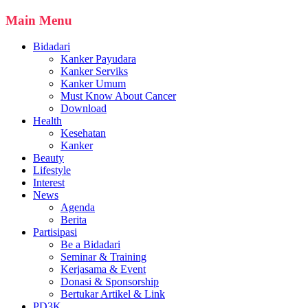
Main Menu
Bidadari
Kanker Payudara
Kanker Serviks
Kanker Umum
Must Know About Cancer
Download
Health
Kesehatan
Kanker
Beauty
Lifestyle
Interest
News
Agenda
Berita
Partisipasi
Be a Bidadari
Seminar & Training
Kerjasama & Event
Donasi & Sponsorship
Bertukar Artikel & Link
PD3K