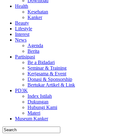
Download
Health
Kesehatan
Kanker
Beauty
Lifestyle
Interest
News
Agenda
Berita
Partisipasi
Be a Bidadari
Seminar & Training
Kerjasama & Event
Donasi & Sponsorship
Bertukar Artikel & Link
PD3K
Index Istilah
Dukungan
Hubungi Kami
Materi
Museum Kanker