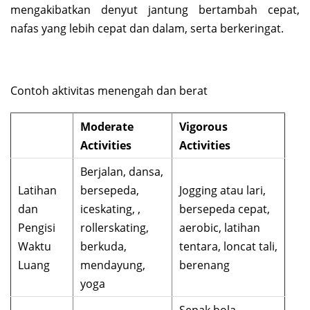
mengakibatkan denyut jantung bertambah cepat,
nafas yang lebih cepat dan dalam, serta berkeringat.
Contoh aktivitas menengah dan berat
Moderate
Vigorous
Activities
Activities
Berjalan, dansa,
Latihan
bersepeda,
Jogging atau lari,
dan
iceskating, ,
bersepeda cepat,
Pengisi
rollerskating,
aerobic, latihan
Waktu
berkuda,
tentara, loncat tali,
Luang
mendayung,
berenang
yoga
Sepak bola,